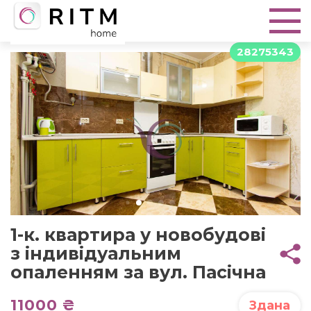
28275343
1-к. квартира у новобудові
з індивідуальним
опаленням за вул. Пасічна
11000 ₴
Здана