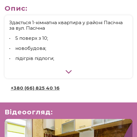
Опис:
Здається 1-кімнатна квартира у районі Пасічна
за вул. Пасічна
• 5 поверх з 10;
• новобудова;
• підігрів підлоги;
• двоконтурний котел;
• індивідуальне газове опалення.
+380 (66) 825 40 16
У квартирі:
• варильна поверхня та духова шафа;
• мікрохвильова піч;
Відеоогляд:
• кухонна витяжка;
• електрочайник;