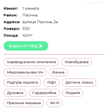
Кімнат:
1 кімната
Район:
Пасічна
Адреса:
вулиця Пасічна, 2а
Поверх:
5\10
Площа:
42m²
ВІДЕООГЛЯД
Індивідуальне опалення
Новобудова
Мікрохвильова піч
Ванна
Підігрів підлоги
Ліфт
Дитяче ліжко
Духовка
Гардеробна
Лоджія
Пральна машина
Wi-Fi