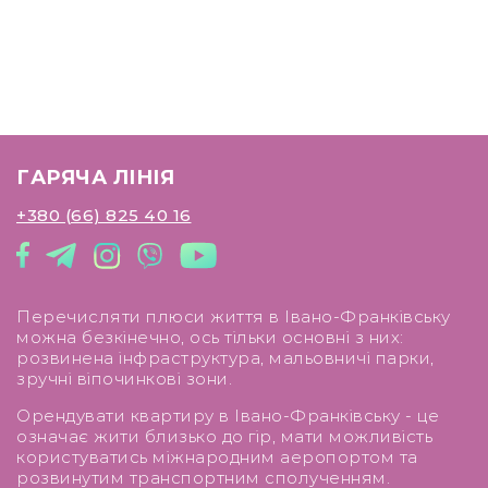
Поруч розвинена інфраструктура –
магазини, супермаркети, аптека, відділення
пошти, річка з парковою зоною, транспортна
зупинка.
Телефонуйте, щоб оглянути та дізнатися деталі.
ГАРЯЧА ЛІНІЯ
+380 (66) 825 40 16
Перечисляти плюси життя в Івано-Франківську
можна безкінечно, ось тільки основні з них:
розвинена інфраструктура, мальовничі парки,
зручні віпочинкові зони.
Орендувати квартиру в Івано-Франківську - це
означає жити близько до гір, мати можливість
користуватись міжнародним аеропортом та
розвинутим транспортним сполученням.