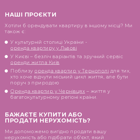
НАШІ ПРОЄКТИ
Хотіли б орендувати квартиру в іншому місці? Ми
також є:
У культурній столиці України -
оренда квартиру у Львові
У Києві – безліч варіантів та зручний сервіс
оренди житла Київ
Поблизу
оренда квартир у Тернополі
для тих,
хто хоче відчути міський цикл життя, але бути
поруч з природою
Оренда квартир у Чернівцях
– життя у
багатокультурному регіоні країни.
БАЖАЄТЕ КУПИТИ АБО
ПРОДАТИ НЕРУХОМІСТЬ?
Ми допоможемо вигідно продати вашу
нерухомість або підібрати об'єкт, який