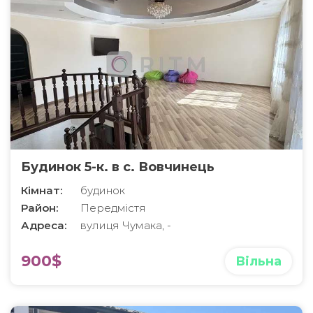
Будинок 5-к. в с. Вовчинець
Кімнат:
будинок
Район:
Передмістя
Адреса:
вулиця Чумака, -
900$
Вільна