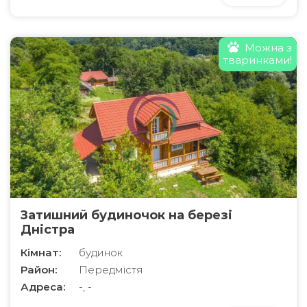
Можна з
тваринками!
Затишний будиночок на березі
Дністра
Кімнат:
будинок
Район:
Передмістя
Адреса:
-, -