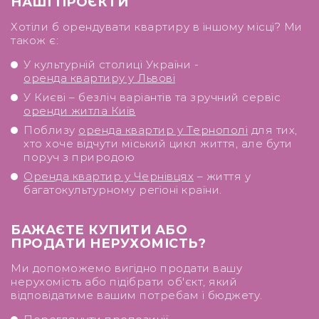
НАШІ ПРОЄКТИ
Хотіли б орендувати квартиру в іншому місці? Ми
також є:
У культурній столиці України -
оренда квартиру у Львові
У Києві – безліч варіантів та зручний сервіс
оренди житла Київ
Поблизу
оренда квартир у Тернополі
для тих,
хто хоче відчути міський цикл життя, але бути
поруч з природою
Оренда квартир у Чернівцях
– життя у
багатокультурному регіоні країни.
БАЖАЄТЕ КУПИТИ АБО
ПРОДАТИ НЕРУХОМІСТЬ?
Ми допоможемо вигідно продати вашу
нерухомість або підібрати об'єкт, який
відповідатиме вашим потребам і бюджету.