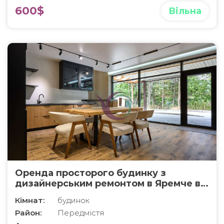
600$
Вільна
Оренда просторого будинку з
дизайнерським ремонтом в Яремче в
котеджному містечку GoldHill
Кімнат:
будинок
Район:
Передмістя