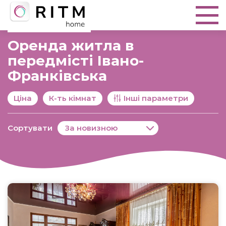
Оренда житла в
передмісті Івано-
Франківська
Ціна
К-ть кімнат
Інші параметри
Сортувати