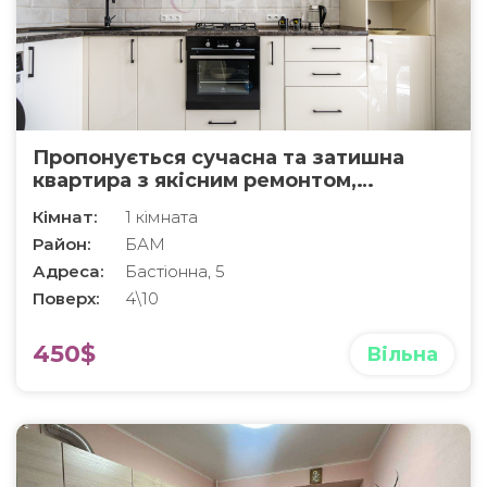
Пропонується сучасна та затишна
квартира з якісним ремонтом,
повністю готова до комфортного
Кімнат:
1 кімната
проживання.
Район:
БАМ
Адреса:
Бастіонна, 5
Поверх:
4\10
450$
Вільна