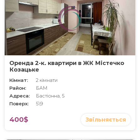
Оренда 2-к. квартири в ЖК Містечко
Козацьке
Кімнат:
2 кімнати
Район:
БАМ
Адреса:
Бастіонна, 5
Поверх:
5\9
400$
Звільняється