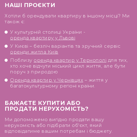
НАШІ ПРОЄКТИ
Хотіли б орендувати квартиру в іншому місці? Ми
також є:
У культурній столиці України -
оренда квартиру у Львові
У Києві – безліч варіантів та зручний сервіс
оренди житла Київ
Поблизу
оренда квартир у Тернополі
для тих,
хто хоче відчути міський цикл життя, але бути
поруч з природою
Оренда квартир у Чернівцях
– життя у
багатокультурному регіоні країни.
БАЖАЄТЕ КУПИТИ АБО
ПРОДАТИ НЕРУХОМІСТЬ?
Ми допоможемо вигідно продати вашу
нерухомість або підібрати об'єкт, який
відповідатиме вашим потребам і бюджету.