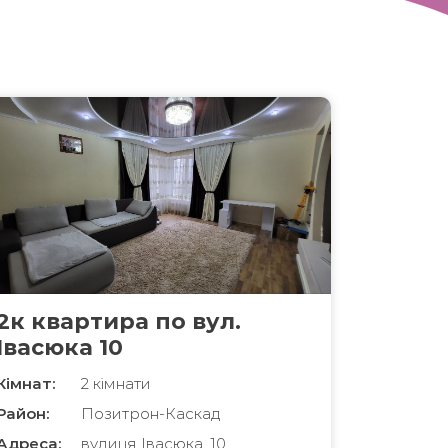
2к квартира по вул.
Івасюка 10
Кімнат:
2 кімнати
Район:
Позитрон-Каскад
Адреса:
вулиця Івасюка, 10