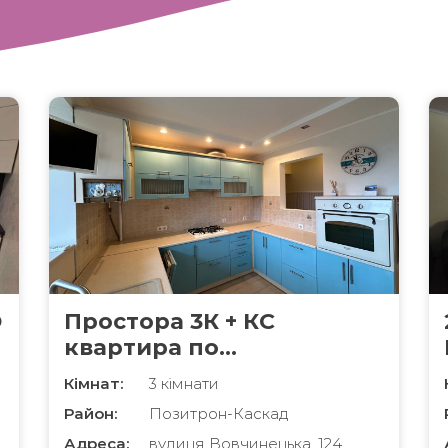
Ю
Простора 3К + КС
квартира по
Вовчинецька
Кімнат:
3 кімнати
Район:
Позитрон-Каскад
Адреса:
вулиця Вовчинецька, 124