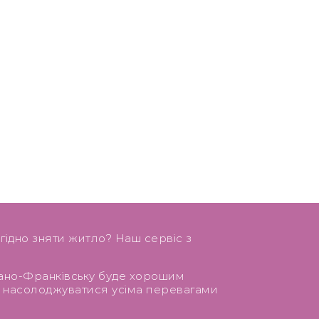
гідно зняти житло? Наш сервіс з
вано-Франківську буде хорошим
а насолоджуватися усіма перевагами