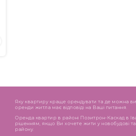
Яку квартиру краще орендувати та де можна ви
оренди житла має відповіді на Ваші питання.
Оренда квартир в районі Позитрон-Каскад в І
рішенням, якщо Ви хочете жити у новобудові т
району.