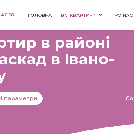
 40 16
ГОЛОВНА
ВСІ КВАРТИРИ
ПРО НАС
ртир в районі
скад в Івано-
у
ші параметри
Со