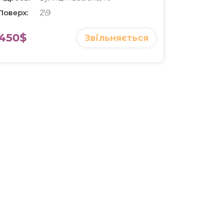
Поверх:
2\9
450$
Звільняється