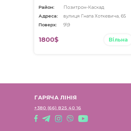
вул. Хоткевича
Район:
Позитрон-Каскад
Адреса:
вулиця Гната Хоткевича, 65
Поверх:
9\9
1800$
Вільна
ГАРЯЧА ЛІНІЯ
+380 (66) 825 40 16