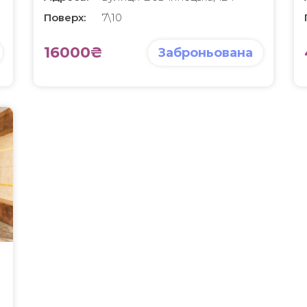
Поверх:
7\10
16000₴
Заброньована