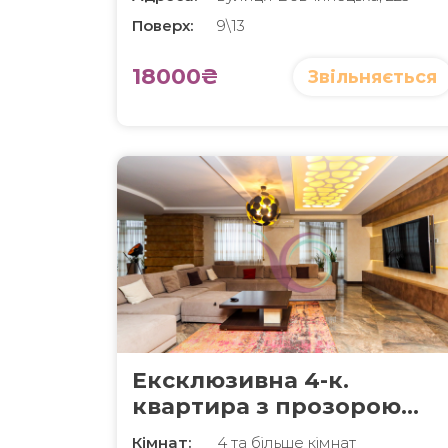
Поверх:
9\13
18000₴
Звільняється
Ексклюзивна 4-к.
квартира з прозорою
стелею-куполом, н/б за
Кімнат:
4 та більше кімнат