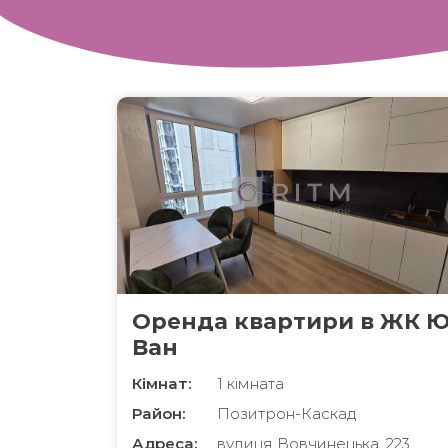
Оренда квартири в ЖК 
Ван
Кімнат:
1 кімната
Район:
Позитрон-Каскад
Адреса:
вулиця Вовчинецька, 223