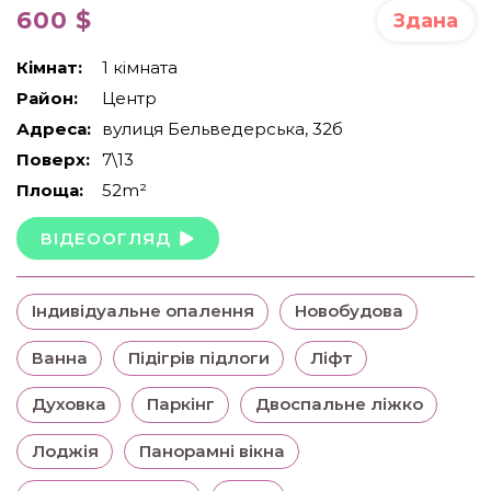
600 $
Здана
Кімнат:
1 кімната
Район:
Центр
Адреса:
вулиця Бельведерська, 32б
Поверх:
7\13
Площа:
52m²
ВІДЕООГЛЯД
Індивідуальне опалення
Новобудова
Ванна
Підігрів підлоги
Ліфт
Духовка
Паркінг
Двоспальне ліжко
Лоджія
Панорамні вікна