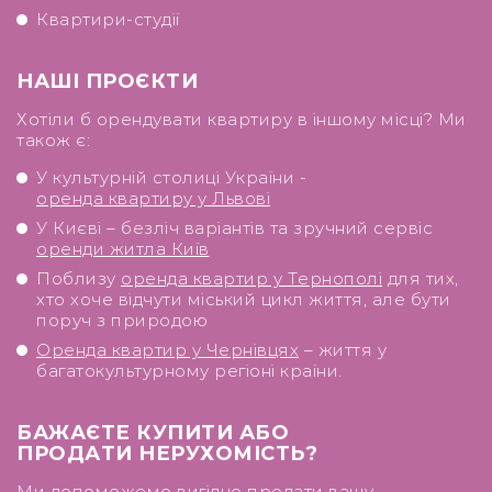
Квартири-студії
НАШІ ПРОЄКТИ
Хотіли б орендувати квартиру в іншому місці? Ми
також є:
У культурній столиці України -
оренда квартиру у Львові
У Києві – безліч варіантів та зручний сервіс
оренди житла Київ
Поблизу
оренда квартир у Тернополі
для тих,
хто хоче відчути міський цикл життя, але бути
поруч з природою
Оренда квартир у Чернівцях
– життя у
багатокультурному регіоні країни.
БАЖАЄТЕ КУПИТИ АБО
ПРОДАТИ НЕРУХОМІСТЬ?
Ми допоможемо вигідно продати вашу