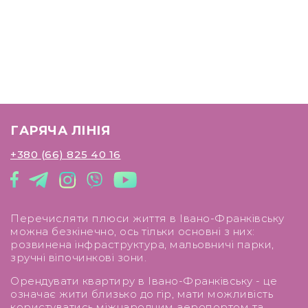
Квартира знаходиться у престижному
житловому комплексі A5, у самому центрі Івано-
Франківська.
Усе поруч — ресторани, магазини, зупинки
транспорту, ТРЦ, площа Ринок, кав’ярні та
школа. Ідеальний варіант для людей, які хочуть
жити в ритмі міста.
ГАРЯЧА ЛІНІЯ
+380 (66) 825 40 16
Перечисляти плюси життя в Івано-Франківську
можна безкінечно, ось тільки основні з них:
розвинена інфраструктура, мальовничі парки,
зручні віпочинкові зони.
Орендувати квартиру в Івано-Франківську - це
означає жити близько до гір, мати можливість
користуватись міжнародним аеропортом та