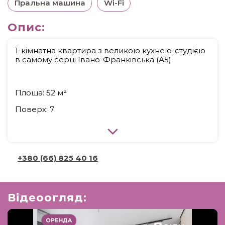
Пральна машина
Wi-Fi
Опис:
1-кімнатна квартира з великою кухнею-студією
в самому серці Івано-Франківська (А5)
Площа: 52 м²
Поверх: 7
Опалення: газова котельня
Перша здача — квартира тільки після ремонту
+380 (66) 825 40 16
Основні переваги квартири
• Велика кухня-студія — простора, наповнена
Відеоогляд:
світлом, ідеальна для комфортного
проживання та приємних вечорів.