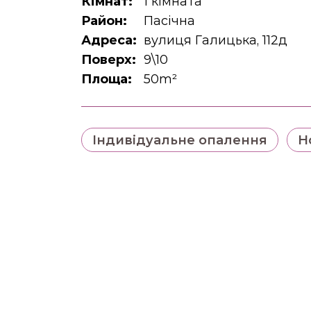
Кімнат:
1 кімната
Район:
Пасічна
Адреса:
вулиця Галицька, 112д
Поверх:
9\10
Площа:
50m²
Індивідуальне опалення
Н