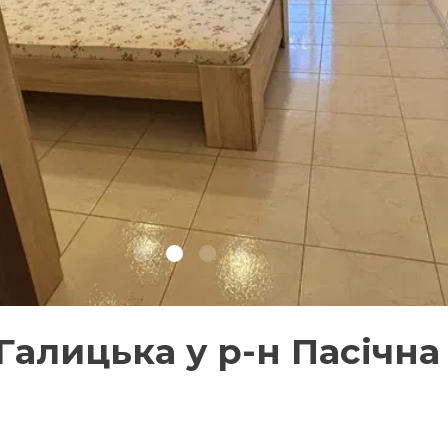
 Галицька у р-н Пасічна