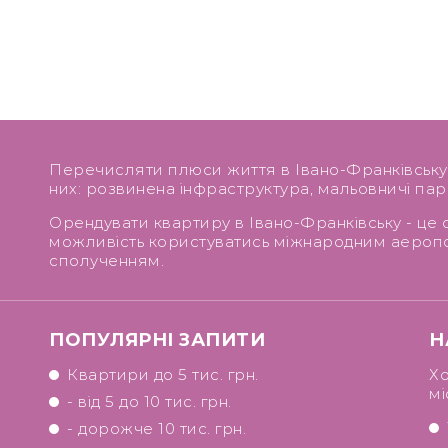
Перечисляти плюси життя в Івано-Франківську м
них: розвинена інфраструктура, мальовничі парк
Орендувати квартиру в Івано-Франківську - це о
можливість користуватись міжнародним аероп
сполученням.
ПОПУЛЯРНІ ЗАПИТИ
Н
Квартири до 5 тис. грн.
Хо
мі
- від 5 до 10 тис. грн.
- дорожче 10 тис. грн.