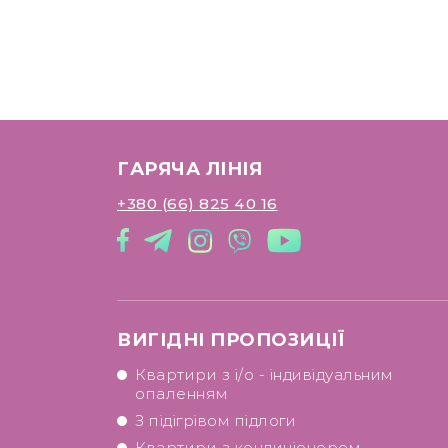
ГАРЯЧА ЛІНІЯ
+380 (66) 825 40 16
ВИГІДНІ ПРОПОЗИЦІЇ
Квартири з і/о - індивідуальним
опаленням
З підігрівом підлоги
Квартири з кондиціонером