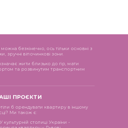
ожна безкінечно, ось тільки основні з
и, зручні віпочинкові зони.
значає жити близько до гір, мати
ортом та розвинутим транспортним
АШІ ПРОЄКТИ
тіли б орендувати квартиру в іншому
сці? Ми також є:
У культурній столиці України -
оренда квартиру у Львові