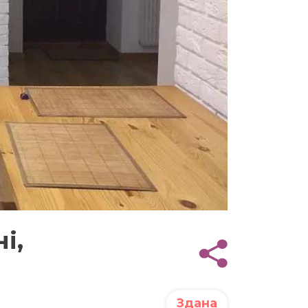
і,
Здана