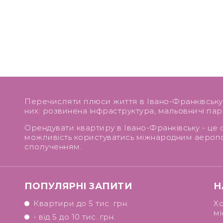
Перечисляти плюси життя в Івано-Франківську м
них: розвинена інфраструктура, мальовничі парк
Орендувати квартиру в Івано-Франківську - це о
можливість користуватись міжнародним аероп
сполученням.
ПОПУЛЯРНІ ЗАПИТИ
Н
Квартири до 5 тис. грн.
Хо
мі
- від 5 до 10 тис. грн.