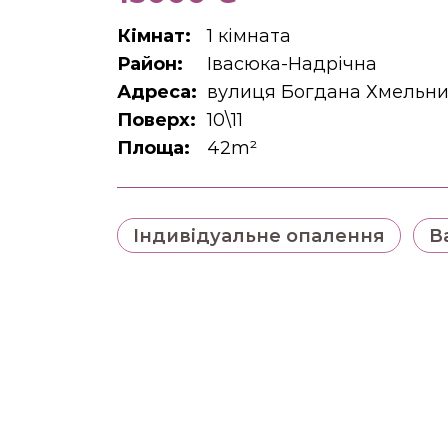
Кімнат:
1 кімната
Район:
Івасюка-Надрічна
Адреса:
вулиця Богдана Хмельниц
Поверх:
10\11
Площа:
42m²
Індивідуальне опалення
В