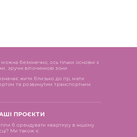
ожна безкінечно, ось тільки основні з
и, зручні віпочинкові зони.
значає жити близько до гір, мати
ортом та розвинутим транспортним
АШІ ПРОЄКТИ
тіли б орендувати квартиру в іншому
сці? Ми також є: