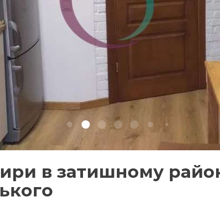
тири в затишному район
цького