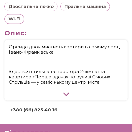
Двоспальне ліжко
Пральна машина
Wi-Fi
Опис:
Оренда двокімнатної квартири в самому серці
Івано-Франківська
Здається стильна та простора 2-кімнатна
квартира «Перша здача» по вулиці Січових
Стрільців — у самісінькому центрі міста.
Локація просто мрія: всього 2 хвилини до
стометрівки, улюблених кав’ярень, ресторанів
та атмосферних закладів міста.
+380 (66) 825 40 16
Квартира продумана до деталей: