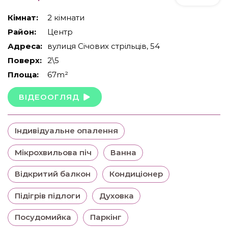
Кімнат:
2 кімнати
Район:
Центр
Адреса:
вулиця Січових стрільців, 54
Поверх:
2\5
Площа:
67m²
ВІДЕООГЛЯД
Індивідуальне опалення
Мікрохвильова піч
Ванна
Відкритий балкон
Кондиціонер
Підігрів підлоги
Духовка
Посудомийка
Паркінг