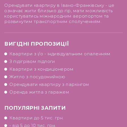
Орендувати квартиру в Івано-Франківську - це
означає жити близько до гір, мати можливість
користуватись міжнародним аеропортом та
розвинутим транспортним сполученням.
ВИГІДНІ ПРОПОЗИЦІЇ
Квартири з і/о - індивідуальним опаленням
З підігрівом підлоги
Квартири з кондиціонером
Житло з посудомийкою
Орендувати квартиру з паркінгом
Оренда житла з гаражем
ПОПУЛЯРНІ ЗАПИТИ
Квартири до 5 тис. грн.
- від 5 до 10 тис. грн.