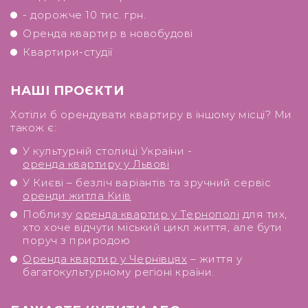
- дорожче 10 тис. грн.
Оренда квартир в новобудові
Квартири-студії
НАШІ ПРОЄКТИ
Хотіли б орендувати квартиру в іншому місці? Ми
також є:
У культурній столиці України -
оренда квартиру у Львові
У Києві – безліч варіантів та зручний сервіс
оренди житла Київ
Поблизу
оренда квартир у Тернополі
для тих,
хто хоче відчути міський цикл життя, але бути
поруч з природою
Оренда квартир у Чернівцях
– життя у
багатокультурному регіоні країни.