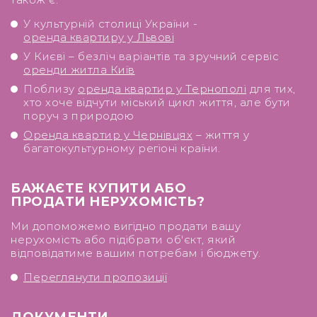
У культурній столиці України -
оренда квартиру у Львові
У Києві – безліч варіантів та зручний сервіс
оренди житла Київ
Поблизу
оренда квартир у Тернополі
для тих,
хто хоче відчути міський цикл життя, але бути
поруч з природою
Оренда квартир у Чернівцях
– життя у
багатокультурному регіоні країни.
БАЖАЄТЕ КУПИТИ АБО
ПРОДАТИ НЕРУХОМІСТЬ?
Ми допоможемо вигідно продати вашу
нерухомість або підібрати об'єкт, який
відповідатиме вашим потребам і бюджету.
Переглянути пропозиції