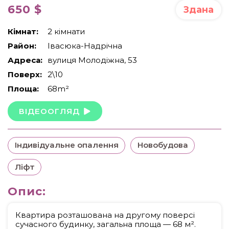
650 $
Здана
Кімнат:
2 кімнати
Район:
Івасюка-Надрічна
Адреса:
вулиця Молодіжна, 53
Поверх:
2\10
Площа:
68m²
ВІДЕООГЛЯД
Індивідуальне опалення
Новобудова
Ліфт
Опис:
Квартира розташована на другому поверсі
сучасного будинку, загальна площа — 68 м².