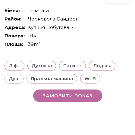
Кімнат:
1 кімната
Район:
Чорновола-Бандери
Адреса:
вулиця Побутова, -
Поверх:
1\14
Площа:
39m²
Ліфт
Духовка
Паркінг
Лоджія
Душ
Пральна машина
Wi-Fi
ЗАМОВИТИ ПОКАЗ