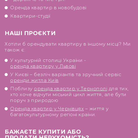
Оренда квартир в новобудові
Квартири-студії
НАШІ ПРОЄКТИ
Хотіли б орендувати квартиру в іншому місці? Ми
також є:
У культурній столиці України -
оренда квартиру у Львові
У Києві – безліч варіантів та зручний сервіс
оренди житла Київ
Поблизу
оренда квартир у Тернополі
для тих,
хто хоче відчути міський цикл життя, але бути
поруч з природою
Оренда квартир у Чернівцях
– життя у
багатокультурному регіоні країни.
БАЖАЄТЕ КУПИТИ АБО
ПРОДАТИ НЕРУХОМІСТЬ?