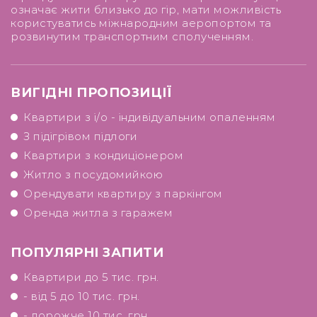
означає жити близько до гір, мати можливість
користуватись міжнародним аеропортом та
розвинутим транспортним сполученням.
ВИГІДНІ ПРОПОЗИЦІЇ
Квартири з і/о - індивідуальним опаленням
З підігрівом підлоги
Квартири з кондиціонером
Житло з посудомийкою
Орендувати квартиру з паркінгом
Оренда житла з гаражем
ПОПУЛЯРНІ ЗАПИТИ
Квартири до 5 тис. грн.
- від 5 до 10 тис. грн.
- дорожче 10 тис. грн.