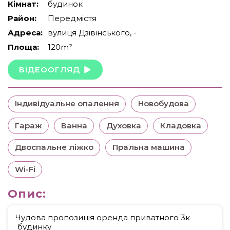
Кімнат:
будинок
Район:
Передмістя
Адреса:
вулиця Дзівінського, -
Площа:
120m²
ВІДЕООГЛЯД
Індивідуальне опалення
Новобудова
Гараж
Ванна
Духовка
Кладовка
Двоспальне ліжко
Пральна машина
Wi-Fi
Опис:
Чудова пропозиція оренда приватного 3к
будинку