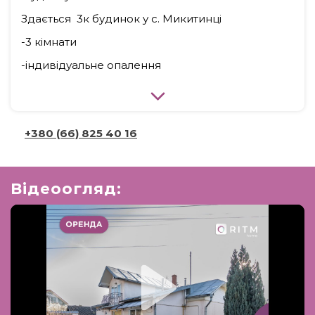
Здається 3к будинок у с. Микитинці
-3 кімнати
-індивідуальне опалення
У будинку:
+380 (66) 825 40 16
-диван
-ліжко
-телевізор
Відеоогляд:
-пральна машина
-холодильник
-газова плита
-кухонна витяжка
-2 кладовки