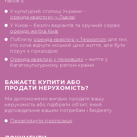
також є:
У культурній столиці України -
оренда квартиру у Львові
У Києві – безліч варіантів та зручний сервіс
оренди житла Київ
Поблизу
оренда квартир у Тернополі
для тих,
хто хоче відчути міський цикл життя, але бути
поруч з природою
Оренда квартир у Чернівцях
– життя у
багатокультурному регіоні країни.
БАЖАЄТЕ КУПИТИ АБО
ПРОДАТИ НЕРУХОМІСТЬ?
Ми допоможемо вигідно продати вашу
нерухомість або підібрати об'єкт, який
відповідатиме вашим потребам і бюджету.
Переглянути пропозиції