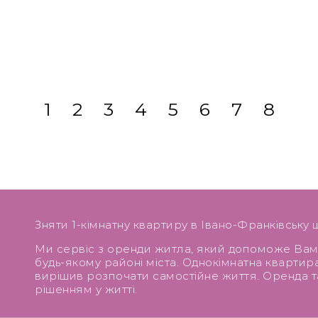
1
2
3
4
5
6
7
8
Зняти 1-кімнатну квартиру в Івано-Франківську 
Ми сервіс з оренди житла, який допоможе Ва
будь-якому районі міста. Однокімнатна квартира
вирішив розпочати самостійне життя. Оренда 
рішенням у житті.