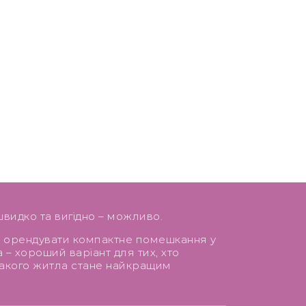
швидко та вигідно – можливо.
м орендувати компактне помешкання у
 – хороший варіант для тих, хто
такого житла стане найкращим