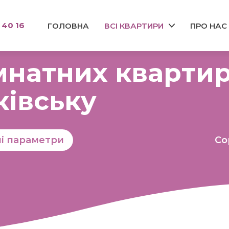
 40 16
ГОЛОВНА
ВСІ КВАРТИРИ
ПРО НАС
мнатних квартир
ківську
ші параметри
Со