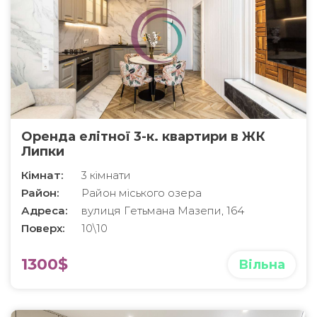
Оренда елітної 3-к. квартири в ЖК
Липки
Кімнат:
3 кімнати
Район:
Район міського озера
Адреса:
вулиця Гетьмана Мазепи, 164
Поверх:
10\10
1300$
Вільна