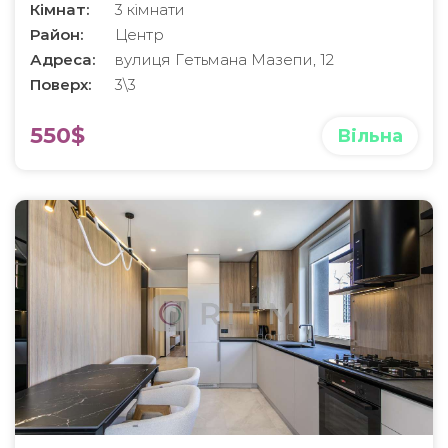
Кімнат:
3 кімнати
Район:
Центр
Адреса:
вулиця Гетьмана Мазепи, 12
Поверх:
3\3
550$
Вільна