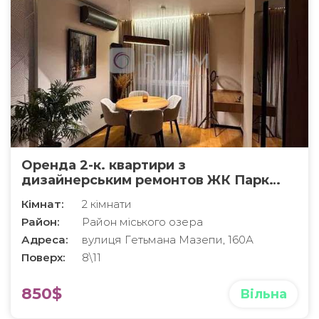
Оренда 2-к. квартири з
дизайнерським ремонтов ЖК Парк
Резіденс
Кімнат:
2 кімнати
Район:
Район міського озера
Адреса:
вулиця Гетьмана Мазепи, 160А
Поверх:
8\11
850$
Вільна