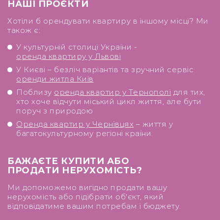
НАШІ ПРОЄКТИ
Хотіли б орендувати квартиру в іншому місці? Ми
також є:
У культурній столиці України -
оренда квартиру у Львові
У Києві – безліч варіантів та зручний сервіс
оренди житла Київ
Поблизу
оренда квартир у Тернополі
для тих,
хто хоче відчути міський цикл життя, але бути
поруч з природою
Оренда квартир у Чернівцях
– життя у
багатокультурному регіоні країни.
БАЖАЄТЕ КУПИТИ АБО
ПРОДАТИ НЕРУХОМІСТЬ?
Ми допоможемо вигідно продати вашу
нерухомість або підібрати об'єкт, який
відповідатиме вашим потребам і бюджету.