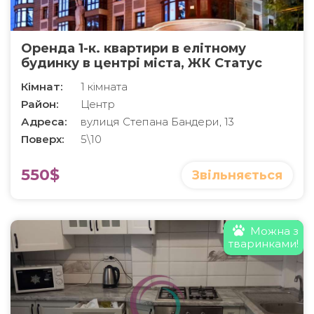
Оренда 1-к. квартири в елітному
будинку в центрі міста, ЖК Статус
Кімнат:
1 кімната
Район:
Центр
Адреса:
вулиця Степана Бандери, 13
Поверх:
5\10
550$
Звільняється
Можна з
тваринками!