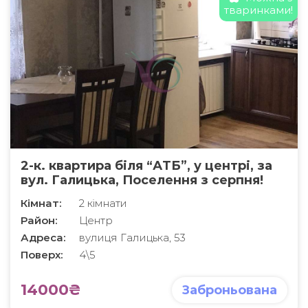
тваринками!
2-к. квартира біля “АТБ”, у центрі, за
вул. Галицька, Поселення з серпня!
Кімнат:
2 кімнати
Район:
Центр
Адреса:
вулиця Галицька, 53
Поверх:
4\5
14000₴
Заброньована