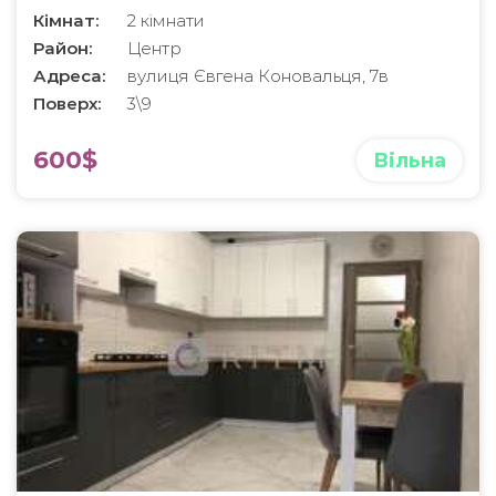
Коновальця
Кімнат:
2 кімнати
Район:
Центр
Адреса:
вулиця Євгена Коновальця, 7в
Поверх:
3\9
600$
Вільна