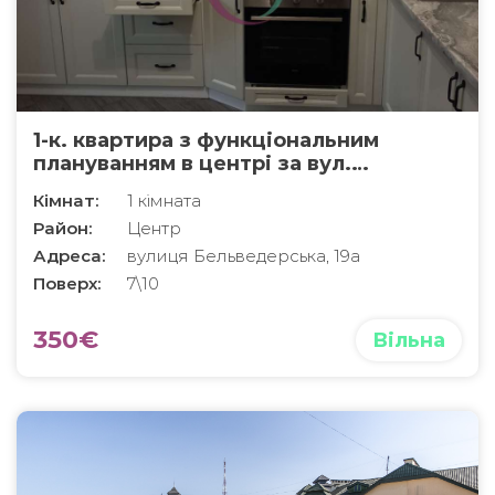
1-к. квартира з функціональним
плануванням в центрі за вул.
Бельведерська
Кімнат:
1 кімната
Район:
Центр
Адреса:
вулиця Бельведерська, 19а
Поверх:
7\10
350€
Вільна