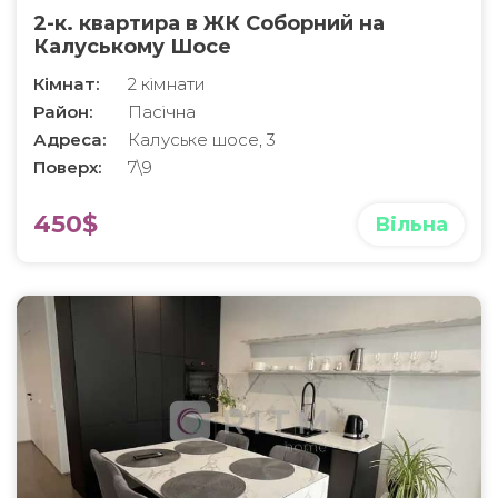
2-к. квартира в ЖК Соборний на
Калуському Шосе
Кімнат:
2 кімнати
Район:
Пасічна
Адреса:
Калуське шосе, 3
Поверх:
7\9
450$
Вільна