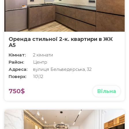
Оренда стильної 2-к. квартири в ЖК
А5
Кімнат:
2 кімнати
Район:
Центр
Адреса:
вулиця Бельведерська, 32
Поверх:
10\12
750$
Вільна