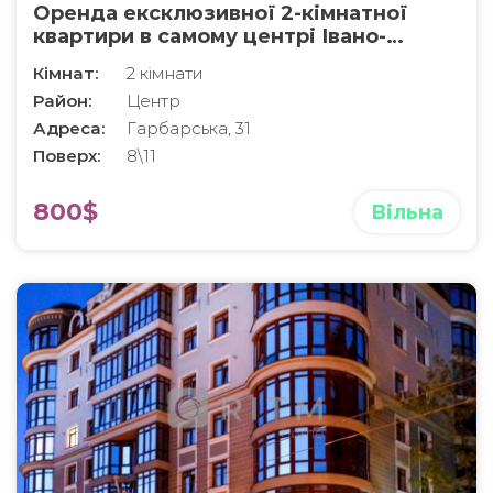
Оренда ексклюзивної 2-кімнатної
квартири в самому центрі Івано-
Франківська | ЖК Light Home
Кімнат:
2 кімнати
Район:
Центр
Адреса:
Гарбарська, 31
Поверх:
8\11
800$
Вільна