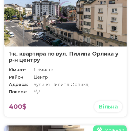
1-к. квартира по вул. Пилипа Орлика у
р-н центру
Кімнат:
1 кімната
Район:
Центр
Адреса:
вулиця Пилипа Орлика, .
Поверх:
5\7
400$
Вільна
Можна з