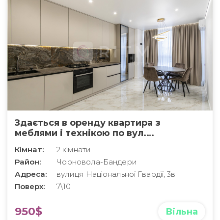
Здається в оренду квартира з
меблями і технікою по вул.
Національної Гвардії
Кімнат:
2 кімнати
Район:
Чорновола-Бандери
Адреса:
вулиця Національної Гвардії, 3в
Поверх:
7\10
950$
Вільна