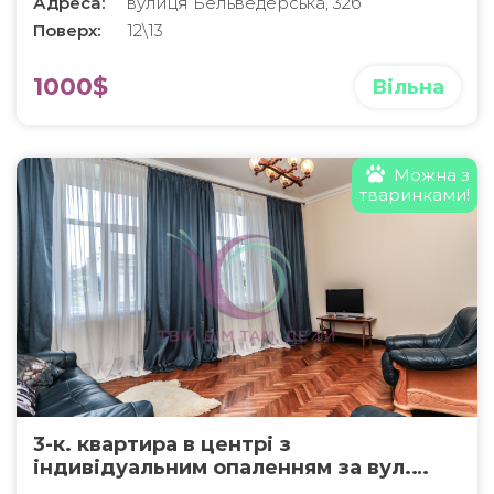
Адреса:
вулиця Бельведерська, 32б
Поверх:
12\13
1000$
Вільна
Можна з
тваринками!
3-к. квартира в центрі з
індивідуальним опаленням за вул.
Мазепи